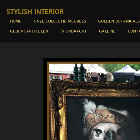
Ga
STYLISH INTERIOR
direct
naar
HOME
ONZE COLLECTIE MEUBELS
GOLDEN BOTANICALS
de
GEDENKARTIKELEN
IN OPDRACHT
GALERIE
CONT
hoofdinhoud