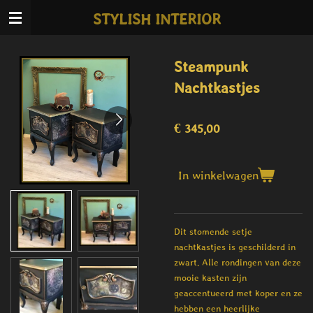
Ga
STYLISH INTERIOR
direct
naar
de
Steampunk
hoofdinhoud
Nachtkastjes
€ 345,00
In winkelwagen
Dit stomende setje
nachtkastjes is geschilderd in
zwart. Alle rondingen van deze
mooie kasten zijn
geaccentueerd met koper en ze
hebben een heerlijke