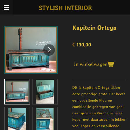
Ga
STYLISH INTERIOR
direct
naar
de
Kapitein Ortega
hoofdinhoud
€ 130,00
In winkelwagen
Dit is kapitein Ortega 🏴‍☠️en
deze prachtige grote kist heeft
een opvallende kleuren
combinatie gekregen van geel
naar groen en via blauw naar
koper met daartussen in lekker
veel koper en verschillende