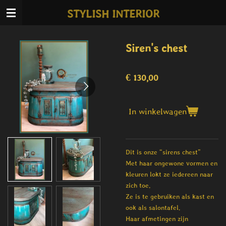
Ga
STYLISH INTERIOR
direct
naar
de
Siren's chest
hoofdinhoud
€ 130,00
In winkelwagen
Dit is onze “sirens chest”
Met haar ongewone vormen en
kleuren lokt ze iedereen naar
zich toe.
Ze is te gebruiken als kast en
ook als salontafel.
Haar afmetingen zijn