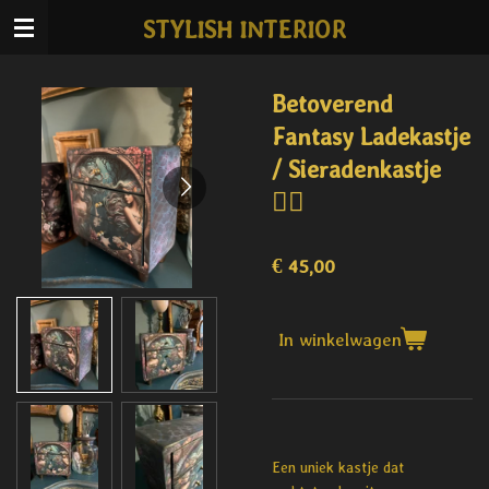
Ga
STYLISH INTERIOR
direct
naar
de
Betoverend
hoofdinhoud
Fantasy Ladekastje
/ Sieradenkastje
🧜‍♀️
€ 45,00
In winkelwagen
Een uniek kastje dat