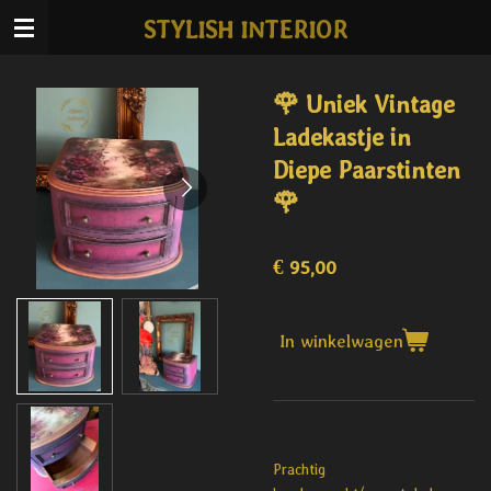
Ga
STYLISH INTERIOR
direct
naar
de
🌹 Uniek Vintage
hoofdinhoud
Ladekastje in
Diepe Paarstinten
🌹
€ 95,00
In winkelwagen
Prachtig