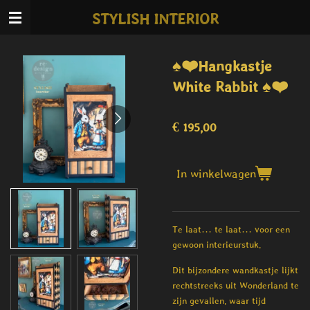
Ga
STYLISH INTERIOR
direct
naar
de
♠️❤️Hangkastje
hoofdinhoud
White Rabbit ♠️❤️
€ 195,00
In winkelwagen
Te laat… te laat… voor een
gewoon interieurstuk.
Dit bijzondere wandkastje lijkt
rechtstreeks uit Wonderland te
zijn gevallen, waar tijd