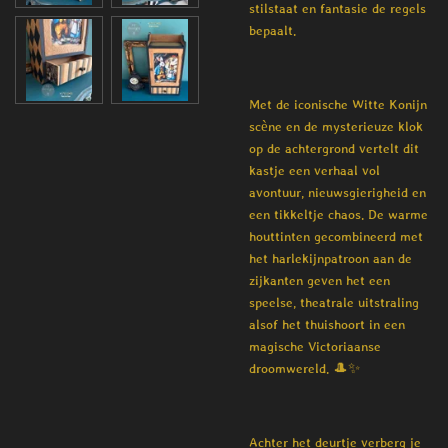
stilstaat en fantasie de regels
bepaalt.
Met de iconische Witte Konijn
scène en de mysterieuze klok
op de achtergrond vertelt dit
kastje een verhaal vol
avontuur, nieuwsgierigheid en
een tikkeltje chaos. De warme
houttinten gecombineerd met
het harlekijnpatroon aan de
zijkanten geven het een
speelse, theatrale uitstraling
alsof het thuishoort in een
magische Victoriaanse
droomwereld. 🎩✨
Achter het deurtje verberg je