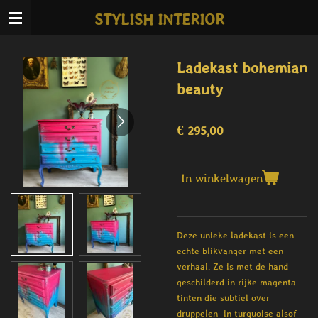
Ga
STYLISH INTERIOR
direct
naar
de
Ladekast bohemian
hoofdinhoud
beauty
€ 295,00
In winkelwagen
Deze unieke ladekast is een
echte blikvanger met een
verhaal. Ze is met de hand
geschilderd in rijke magenta
tinten die subtiel over
druppelen in turquoise alsof