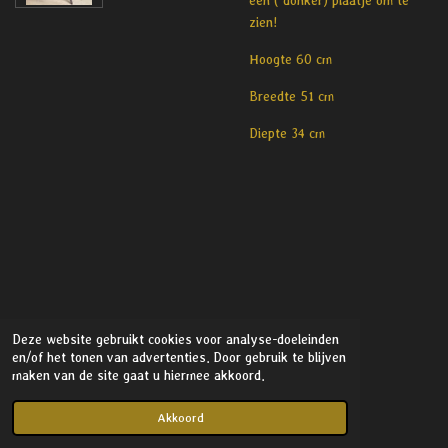
een ( donker) plaatje om te
zien!
Hoogte 60 cm
Breedte 51 cm
Diepte 34 cm
Deze website gebruikt cookies voor analyse-doeleinden
en/of het tonen van advertenties. Door gebruik te blijven
maken van de site gaat u hiermee akkoord.
© 2021 - 2026 Stylish Interior
Powered by
JouwWeb
Akkoord