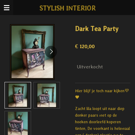
Ga
STYLISH INTERIOR
direct
naar
de
Dark Tea Party
hoofdinhoud
€ 120,00
Uitverkocht
Hier blijf je toch naar kijken💜
🖤
Zacht lila loopt uit naar diep
donker paars met op de
hoeken doorleefd koperen
tinten. De voorkant is helemaal