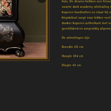
huis. De deuren hebben een frisse 
zwarte dark academy uitstraling v
koperen handvatten en staat hij 
klepdeksel zorgt voor lekker vee
donker koperen achterkant met ee
geschilderd en zorgvuldig afgewe
De afmetingen zijn
Breedte 115 cm
Hoogte 104 cm
Diepte 43 cm