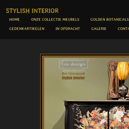
Ga
STYLISH INTERIOR
direct
naar
HOME
ONZE COLLECTIE MEUBELS
GOLDEN BOTANICALS
de
GEDENKARTIKELEN
IN OPDRACHT
GALERIE
CONT
hoofdinhoud