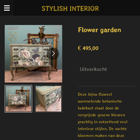
Ga
STYLISH INTERIOR
direct
naar
de
Flower garden
hoofdinhoud
€ 495,00
Uitverkocht
Deze bijna fluweel
aanvoelende botanische
ladekast staat door de
vergrijsde groene kleuren
prachtig in ontzettend veel
interieur stijlen. De zachte
bloemen maken van deze