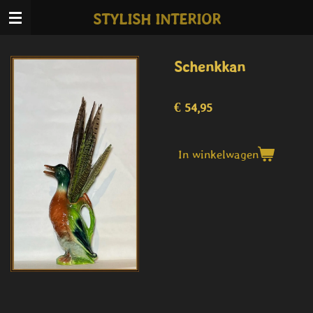
Ga
STYLISH INTERIOR
direct
naar
de
Schenkkan
hoofdinhoud
€ 54,95
In winkelwagen