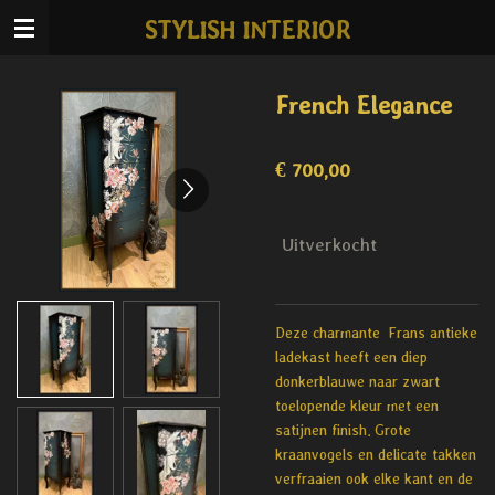
Ga
STYLISH INTERIOR
direct
naar
de
French Elegance
hoofdinhoud
€ 700,00
Uitverkocht
Deze charmante Frans antieke
ladekast heeft een diep
donkerblauwe naar zwart
toelopende kleur met een
satijnen finish. Grote
kraanvogels en delicate takken
verfraaien ook elke kant en de